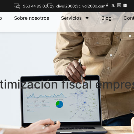
963 44 99 02
clival2000@clival2000.com
io
Sobre nosotros
Servicios
Blog
Con
timización fiscal empres