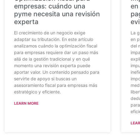
empresas: cuándo una
en
pyme necesita una revisión
pa
experta
evi
El crecimiento de un negocio exige
La g
adaptar su tributación. En este artículo
en p
analizamos cuándo la optimización fiscal
del 
para empresas requiere dar un paso más
impa
allá de la gestión tradicional y en qué
expl
momento una revisión experta puede
impu
aportar valor. Un contenido pensado para
inef
servirte de apoyo si buscas un
impo
asesoramiento fiscal para empresas más
medi
estratégico y eficiente.
libe
dedu
LEARN MORE
para
efici
LEA