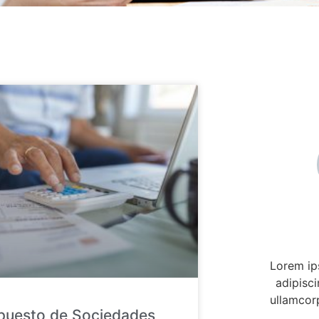
Lorem ip
adipiscin
ullamcorp
puesto de Sociedades