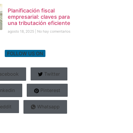
Planificación fiscal
empresarial: claves para
una tributación eficiente
agosto 18, 2025
No hay comentarios
FOLLOW US ON
acebook
Twitter
nkedin
Pinterest
eddit
Whatsapp