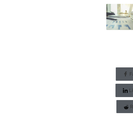
F
Li
R