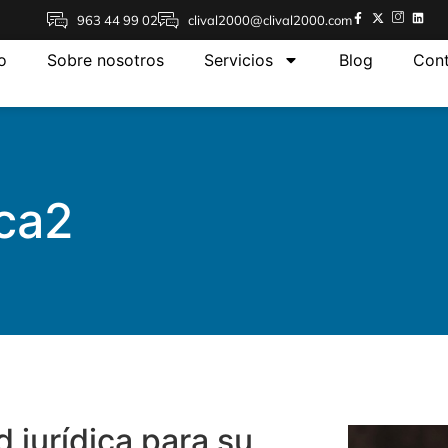
963 44 99 02
clival2000@clival2000.com
io
Sobre nosotros
Servicios
Blog
Con
ica2
 jurídica para su