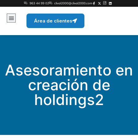
contenido
963 44 99 02
clival2000@clival2000.com
Área de clientes
Asesoramiento en
creación de
holdings2